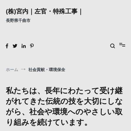
コ
ン
(株)宮内｜左官・特殊工事｜
テ
長野県千曲市
ン
ツ
へ
ス
キ
ッ
プ
ホーム
社会貢献・環境保全
私たちは、長年にわたって受け継
がれてきた伝統の技を大切にしな
がら、社会や環境へのやさしい取
り組みを続けています。