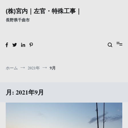
コ
ン
(株)宮内｜左官・特殊工事｜
テ
長野県千曲市
ン
ツ
へ
ス
キ
ッ
プ
ホーム
2021年
9月
月:
2021年9月