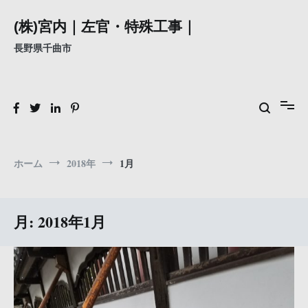
コ
ン
(株)宮内｜左官・特殊工事｜
テ
長野県千曲市
ン
ツ
へ
ス
キ
ッ
プ
ホーム
2018年
1月
月:
2018年1月